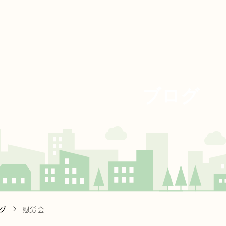
ブ
ロ
グ
グ
慰労会