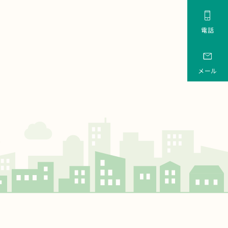

電話

メール