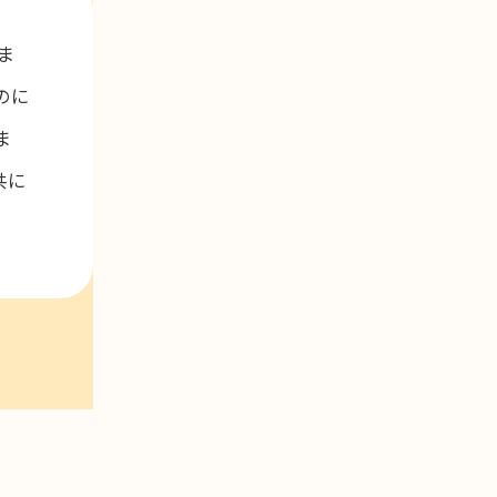
ま
のに
ま
共に