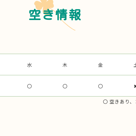
空き情報
水
木
金
〇
〇
〇
〇 空きあり、